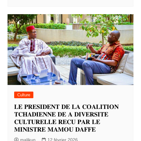
Culture
𝐋𝐄 𝐏𝐑𝐄𝐒𝐈𝐃𝐄𝐍𝐓 𝐃𝐄 𝐋𝐀 𝐂𝐎𝐀𝐋𝐈𝐓𝐈𝐎𝐍
𝐓𝐂𝐇𝐀𝐃𝐈𝐄𝐍𝐍𝐄 𝐃𝐄 𝐀 𝐃𝐈𝐕𝐄𝐑𝐒𝐈𝐓𝐄
𝐂𝐔𝐋𝐓𝐔𝐑𝐄𝐋𝐋𝐄 𝐑𝐄𝐂𝐔 𝐏𝐀𝐑 𝐋𝐄
𝐌𝐈𝐍𝐈𝐒𝐓𝐑𝐄 𝐌𝐀𝐌𝐎𝐔 𝐃𝐀𝐅𝐅𝐄
malikun
12 février 2026