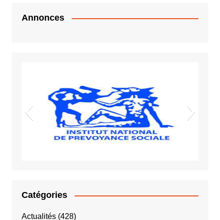
Annonces
Vigiles spot
Sida VIH
INPS
Catégories
Actualités
(428)