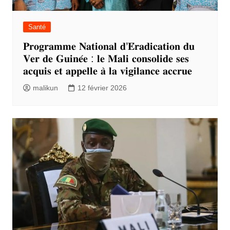
Santé
𝐏𝐫𝐨𝐠𝐫𝐚𝐦𝐦𝐞 𝐍𝐚𝐭𝐢𝐨𝐧𝐚𝐥 𝐝’𝐄́𝐫𝐚𝐝𝐢𝐜𝐚𝐭𝐢𝐨𝐧 𝐝𝐮
𝐕𝐞𝐫 𝐝𝐞 𝐆𝐮𝐢𝐧𝐞́𝐞 : 𝐥𝐞 𝐌𝐚𝐥𝐢 𝐜𝐨𝐧𝐬𝐨𝐥𝐢𝐝𝐞 𝐬𝐞𝐬
𝐚𝐜𝐪𝐮𝐢𝐬 𝐞𝐭 𝐚𝐩𝐩𝐞𝐥𝐥𝐞 𝐚̀ 𝐥𝐚 𝐯𝐢𝐠𝐢𝐥𝐚𝐧𝐜𝐞 𝐚𝐜𝐜𝐫𝐮𝐞
malikun
12 février 2026