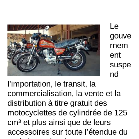
Le
gouve
rnem
ent
suspe
nd
l’importation, le transit, la
commercialisation, la vente et la
distribution à titre gratuit des
motocyclettes de cylindrée de 125
cm³ et plus ainsi que de leurs
accessoires sur toute l’étendue du