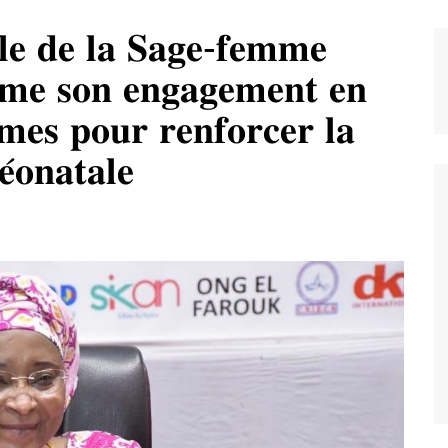
𝐚𝐥𝐞 𝐝𝐞 𝐥𝐚 𝐒𝐚𝐠𝐞-𝐟𝐞𝐦𝐦𝐞
𝐫𝐦𝐞 𝐬𝐨𝐧 𝐞𝐧𝐠𝐚𝐠𝐞𝐦𝐞𝐧𝐭 𝐞𝐧
𝐦𝐞𝐬 𝐩𝐨𝐮𝐫 𝐫𝐞𝐧𝐟𝐨𝐫𝐜𝐞𝐫 𝐥𝐚
́𝐨𝐧𝐚𝐭𝐚𝐥𝐞