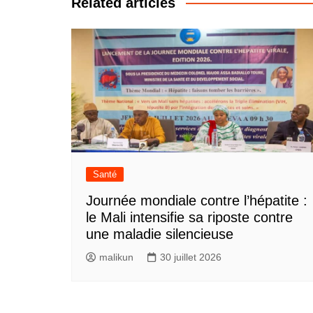
l’article
Related articles
Santé
Journée mondiale contre l’hépatite :
le Mali intensifie sa riposte contre
une maladie silencieuse
malikun
30 juillet 2026