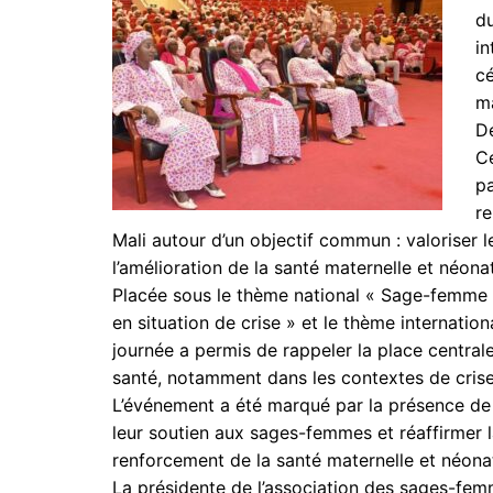
du
in
cé
ma
D
Ce
pa
re
Mali autour d’un objectif commun : valoriser
l’amélioration de la santé maternelle et néonat
Placée sous le thème national « Sage-femme : 
en situation de crise » et le thème internatio
journée a permis de rappeler la place centra
santé, notamment dans les contextes de crise
L’événement a été marqué par la présence d
leur soutien aux sages-femmes et réaffirmer 
renforcement de la santé maternelle et néona
La présidente de l’association des sages-femm