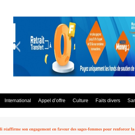
A Té Da
International
Appel d’offre
Culture
Faits divers
Sa
 𝐫𝐞́𝐚𝐟𝐟𝐢𝐫𝐦𝐞 𝐬𝐨𝐧 𝐞𝐧𝐠𝐚𝐠𝐞𝐦𝐞𝐧𝐭 𝐞𝐧 𝐟𝐚𝐯𝐞𝐮𝐫 𝐝𝐞𝐬 𝐬𝐚𝐠𝐞𝐬-𝐟𝐞𝐦𝐦𝐞𝐬 𝐩𝐨𝐮𝐫 𝐫𝐞𝐧𝐟𝐨𝐫𝐜𝐞𝐫 𝐥𝐚 𝐬