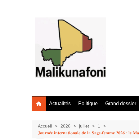
Aller
au
contenu
Actualités
Politique
Grand dossier
Accueil
2026
juillet
1
𝐉𝐨𝐮𝐫𝐧𝐞́𝐞 𝐢𝐧𝐭𝐞𝐫𝐧𝐚𝐭𝐢𝐨𝐧𝐚𝐥𝐞 𝐝𝐞 𝐥𝐚 𝐒𝐚𝐠𝐞-𝐟𝐞𝐦𝐦𝐞 𝟐𝟎𝟐𝟔 : 𝐥𝐞 𝐌𝐚𝐥