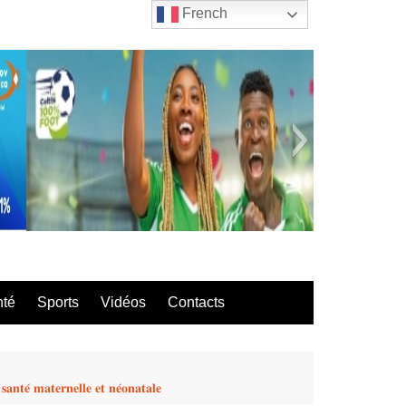
French
bla
nté
Sports
Vidéos
Contacts
𝐧𝐭𝐞́ 𝐦𝐚𝐭𝐞𝐫𝐧𝐞𝐥𝐥𝐞 𝐞𝐭 𝐧𝐞́𝐨𝐧𝐚𝐭𝐚𝐥𝐞