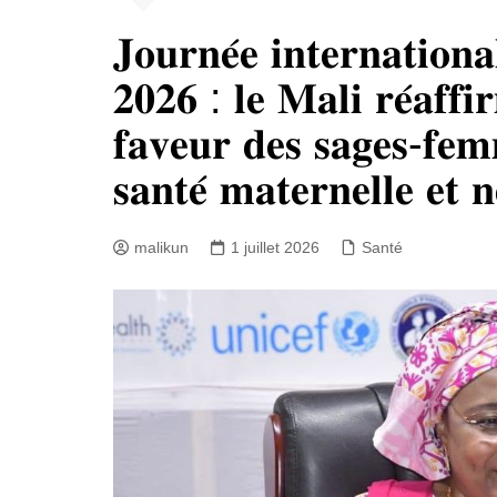
𝐉𝐨𝐮𝐫𝐧𝐞́𝐞 𝐢𝐧𝐭𝐞𝐫𝐧𝐚𝐭𝐢𝐨𝐧
𝟐𝟎𝟐𝟔 : 𝐥𝐞 𝐌𝐚𝐥𝐢 𝐫𝐞́𝐚𝐟𝐟
𝐟𝐚𝐯𝐞𝐮𝐫 𝐝𝐞𝐬 𝐬𝐚𝐠𝐞𝐬-𝐟𝐞𝐦
𝐬𝐚𝐧𝐭𝐞́ 𝐦𝐚𝐭𝐞𝐫𝐧𝐞𝐥𝐥𝐞 𝐞𝐭 𝐧
malikun
1 juillet 2026
Santé