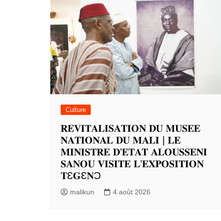
Culture
𝐑𝐄𝐕𝐈𝐓𝐀𝐋𝐈𝐒𝐀𝐓𝐈𝐎𝐍 𝐃𝐔 𝐌𝐔𝐒𝐄𝐄
𝐍𝐀𝐓𝐈𝐎𝐍𝐀𝐋 𝐃𝐔 𝐌𝐀𝐋𝐈 | 𝐋𝐄
𝐌𝐈𝐍𝐈𝐒𝐓𝐑𝐄 𝐃’𝐄𝐓𝐀𝐓 𝐀𝐋𝐎𝐔𝐒𝐒𝐄𝐍𝐈
𝐒𝐀𝐍𝐎𝐔 𝐕𝐈𝐒𝐈𝐓𝐄 𝐋’𝐄𝐗𝐏𝐎𝐒𝐈𝐓𝐈𝐎𝐍
𝐓Ɛ𝐆Ɛ𝐍Ɔ
malikun
4 août 2026