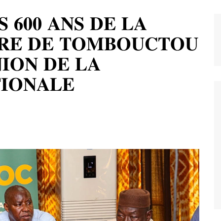
𝐒 𝟔𝟎𝟎 𝐀𝐍𝐒 𝐃𝐄 𝐋𝐀
𝐑𝐄́ 𝐃𝐄 𝐓𝐎𝐌𝐁𝐎𝐔𝐂𝐓𝐎𝐔
𝐍𝐈𝐎𝐍 𝐃𝐄 𝐋𝐀
𝐈𝐎𝐍𝐀𝐋𝐄