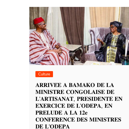
Culture
𝐀𝐑𝐑𝐈𝐕𝐄́𝐄 𝐀 𝐁𝐀𝐌𝐀𝐊𝐎 𝐃𝐄 𝐋𝐀
𝐌𝐈𝐍𝐈𝐒𝐓𝐑𝐄 𝐂𝐎𝐍𝐆𝐎𝐋𝐀𝐈𝐒𝐄 𝐃𝐄
𝐋’𝐀𝐑𝐓𝐈𝐒𝐀𝐍𝐀𝐓, 𝐏𝐑𝐄𝐒𝐈𝐃𝐄𝐍𝐓𝐄 𝐄𝐍
𝐄𝐗𝐄𝐑𝐂𝐈𝐂𝐄 𝐃𝐄 𝐋’𝐎𝐃𝐄𝐏𝐀, 𝐄𝐍
𝐏𝐑𝐄𝐋𝐔𝐃𝐄 𝐀 𝐋𝐀 𝟏𝟐𝐞
𝐂𝐎𝐍𝐅𝐄́𝐑𝐄𝐍𝐂𝐄 𝐃𝐄𝐒 𝐌𝐈𝐍𝐈𝐒𝐓𝐑𝐄𝐒
𝐃𝐄 𝐋’𝐎𝐃𝐄𝐏𝐀