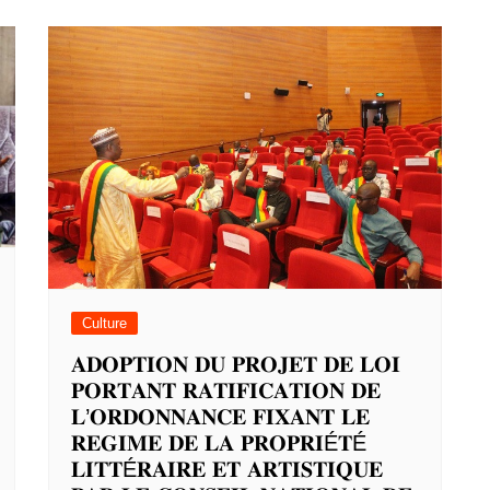
Culture
𝐀𝐃𝐎𝐏𝐓𝐈𝐎𝐍 𝐃𝐔 𝐏𝐑𝐎𝐉𝐄𝐓 𝐃𝐄 𝐋𝐎𝐈
𝐏𝐎𝐑𝐓𝐀𝐍𝐓 𝐑𝐀𝐓𝐈𝐅𝐈𝐂𝐀𝐓𝐈𝐎𝐍 𝐃𝐄
𝐋’𝐎𝐑𝐃𝐎𝐍𝐍𝐀𝐍𝐂𝐄 𝐅𝐈𝐗𝐀𝐍𝐓 𝐋𝐄
𝐑𝐄𝐆𝐈𝐌𝐄 𝐃𝐄 𝐋𝐀 𝐏𝐑𝐎𝐏𝐑𝐈É𝐓É
𝐋𝐈𝐓𝐓É𝐑𝐀𝐈𝐑𝐄 𝐄𝐓 𝐀𝐑𝐓𝐈𝐒𝐓𝐈𝐐𝐔𝐄