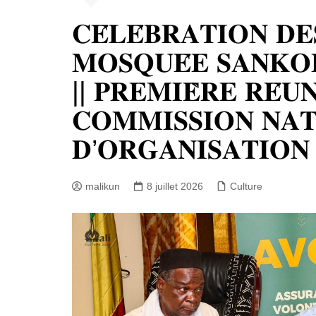
Bannière foot Benin
𝐂𝐄́𝐋𝐄́𝐁𝐑𝐀𝐓𝐈𝐎𝐍 𝐃𝐄
𝐌𝐎𝐒𝐐𝐔𝐄́𝐄 𝐒𝐀𝐍𝐊𝐎
|| 𝐏𝐑𝐄𝐌𝐈𝐄̀𝐑𝐄 𝐑𝐄́𝐔
𝐂𝐎𝐌𝐌𝐈𝐒𝐒𝐈𝐎𝐍 𝐍𝐀𝐓
𝐃’𝐎𝐑𝐆𝐀𝐍𝐈𝐒𝐀𝐓𝐈𝐎𝐍
malikun
8 juillet 2026
Culture