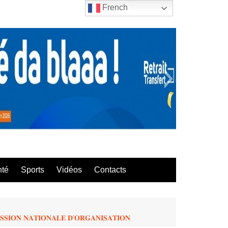
French
bla
nté
Sports
Vidéos
Contacts
𝐒𝐒𝐈𝐎𝐍 𝐍𝐀𝐓𝐈𝐎𝐍𝐀𝐋𝐄 𝐃’𝐎𝐑𝐆𝐀𝐍𝐈𝐒𝐀𝐓𝐈𝐎𝐍