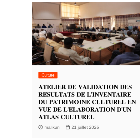
Culture
𝐀𝐓𝐄𝐋𝐈𝐄𝐑 𝐃𝐄 𝐕𝐀𝐋𝐈𝐃𝐀𝐓𝐈𝐎𝐍 𝐃𝐄𝐒
𝐑𝐄́𝐒𝐔𝐋𝐓𝐀𝐓𝐒 𝐃𝐄 𝐋’𝐈𝐍𝐕𝐄𝐍𝐓𝐀𝐈𝐑𝐄
𝐃𝐔 𝐏𝐀𝐓𝐑𝐈𝐌𝐎𝐈𝐍𝐄 𝐂𝐔𝐋𝐓𝐔𝐑𝐄𝐋 𝐄𝐍
𝐕𝐔𝐄 𝐃𝐄 𝐋’𝐄́𝐋𝐀𝐁𝐎𝐑𝐀𝐓𝐈𝐎𝐍 𝐃’𝐔𝐍
𝐀𝐓𝐋𝐀𝐒 𝐂𝐔𝐋𝐓𝐔𝐑𝐄𝐋
malikun
21 juillet 2026