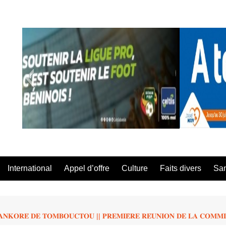
A Té Da
International
Appel d’offre
Culture
Faits divers
Sa
𝐒𝐀𝐍𝐊𝐎𝐑𝐄́ 𝐃𝐄 𝐓𝐎𝐌𝐁𝐎𝐔𝐂𝐓𝐎𝐔 || 𝐏𝐑𝐄𝐌𝐈𝐄̀𝐑𝐄 𝐑𝐄́𝐔𝐍𝐈𝐎𝐍 𝐃𝐄 𝐋𝐀 𝐂𝐎𝐌𝐌𝐈