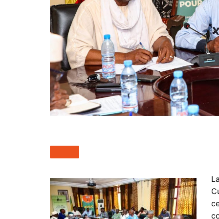
La
Cu
ce
co