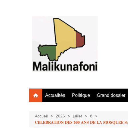
Aller
au
contenu
Actualités
Politique
Grand dossier
Accueil
2026
juillet
8
𝐂𝐄́𝐋𝐄́𝐁𝐑𝐀𝐓𝐈𝐎𝐍 𝐃𝐄𝐒 𝟔𝟎𝟎 𝐀𝐍𝐒 𝐃𝐄 𝐋𝐀 𝐌𝐎𝐒𝐐𝐔𝐄́𝐄 