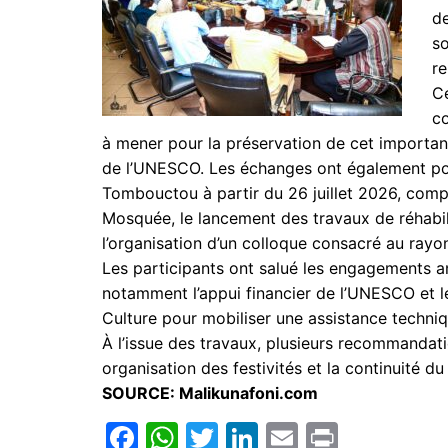
de
so
re
Ce
co
à mener pour la préservation de cet important
de l’UNESCO. Les échanges ont également po
Tombouctou à partir du 26 juillet 2026, com
Mosquée, le lancement des travaux de réhabili
l’organisation d’un colloque consacré au ray
Les participants ont salué les engagements a
notamment l’appui financier de l’UNESCO et 
Culture pour mobiliser une assistance techniq
À l’issue des travaux, plusieurs recommandat
organisation des festivités et la continuité du
SOURCE: Malikunafoni.com
F
W
T
Li
E
Pr