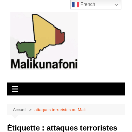
Aller
French
au
contenu
Accueil
attaques terroristes au Mali
Étiquette :
attaques terroristes