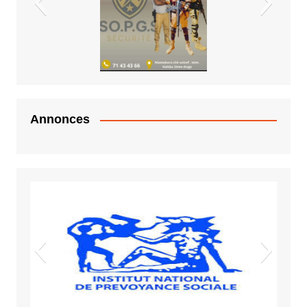
Vigiles spot
EDM.sa
Annonces
Sida VIH