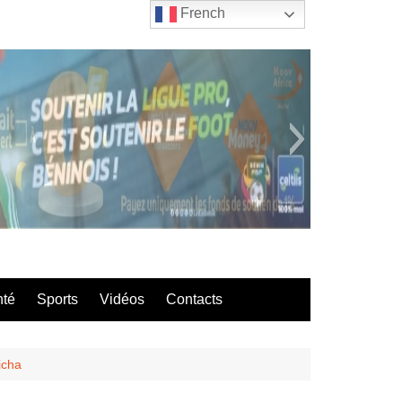
French
bla
nté
Sports
Vidéos
Contacts
icha