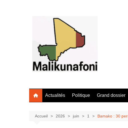
Aller
au
contenu
Actualités
Politique
Grand dossier
Accueil
2026
juin
1
Bamako : 30 pers