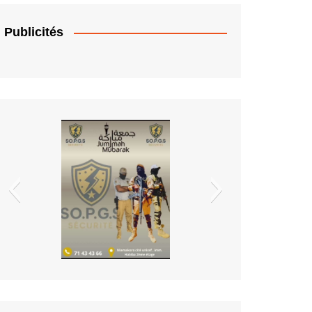
t Benin
Publicités
EDM.sa