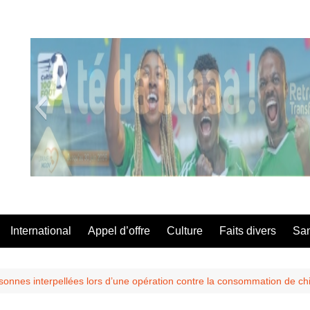
A Té Da
International
Appel d’offre
Culture
Faits divers
Sa
onnes interpellées lors d’une opération contre la consommation de ch