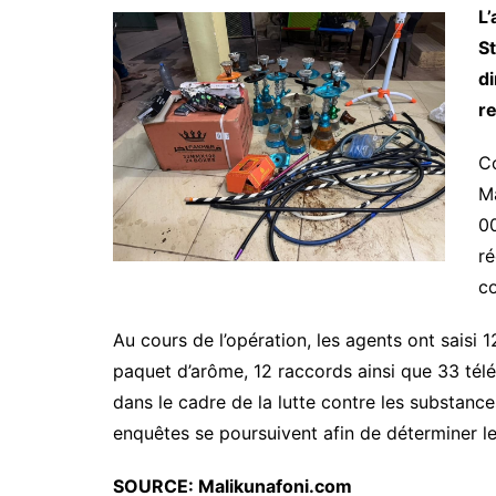
L’
S
d
re
Co
Ma
00
ré
c
Au cours de l’opération, les agents ont saisi 
paquet d’arôme, 12 raccords ainsi que 33 télé
dans le cadre de la lutte contre les substance
enquêtes se poursuivent afin de déterminer le
SOURCE: Malikunafoni.com