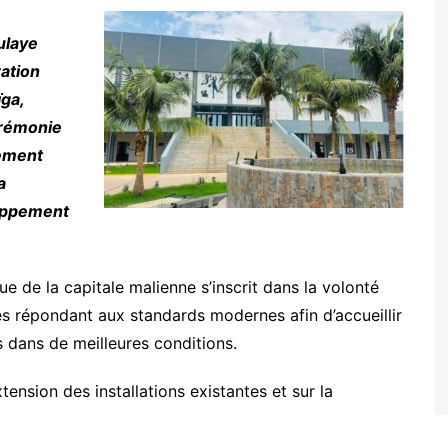
ulaye
ation
ïga,
cmss
érémonie
cement
a
oppement
 de la capitale malienne s’inscrit dans la volonté
res répondant aux standards modernes afin d’accueillir
s dans de meilleures conditions.
xtension des installations existantes et sur la