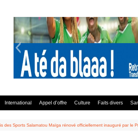
A Té Da
International
Appel d’offre
Culture
Faits divers
Sa
is des Sports Salamatou Maïga rénové officiellement inauguré par le 