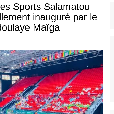
des Sports Salamatou
Bannière foo
llement inauguré par le
doulaye Maïga