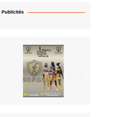
t Benin
Publicités
EDM.sa