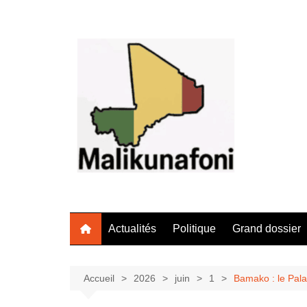
Aller
au
contenu
Actualités
Politique
Grand dossier
Accueil
2026
juin
1
Bamako : le Pala