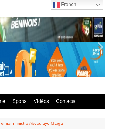
French
bla
nté
Sports
Vidéos
Contacts
Premier ministre Abdoulaye Maïga