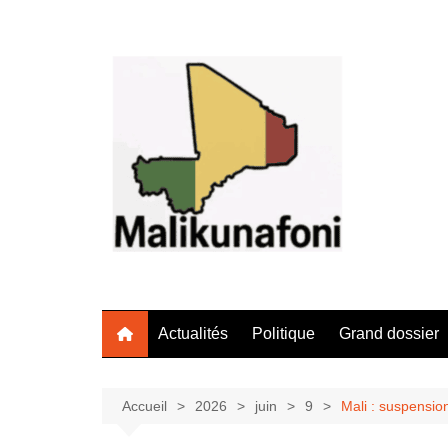
Aller
au
contenu
Actualités
Politique
Grand dossier
Accueil
2026
juin
9
Mali : suspensio