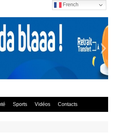
French
bla
nté
Sports
Vidéos
Contacts