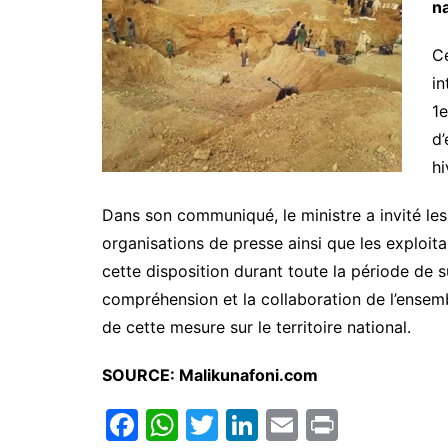
n
Ce
i
1e
d’
hi
Dans son communiqué, le ministre a invité les
organisations de presse ainsi que les exploita
cette disposition durant toute la période de 
compréhension et la collaboration de l’ensembl
de cette mesure sur le territoire national.
SOURCE: Malikunafoni.com
F
W
T
Li
E
Pr