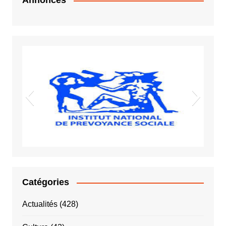
Annonces
Vigiles spot
Sida VIH
INPS
Catégories
Actualités
(428)