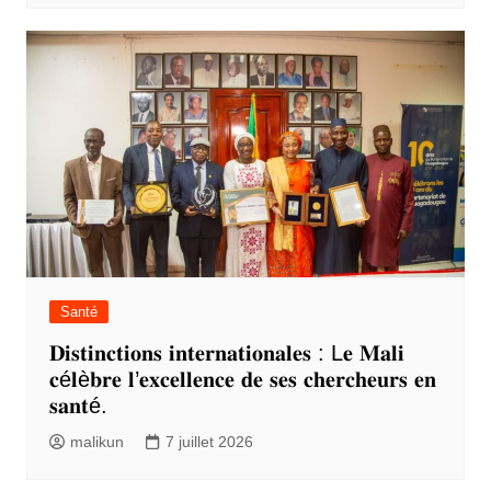
Santé
𝐃𝐢𝐬𝐭𝐢𝐧𝐜𝐭𝐢𝐨𝐧𝐬 𝐢𝐧𝐭𝐞𝐫𝐧𝐚𝐭𝐢𝐨𝐧𝐚𝐥𝐞𝐬 : L𝐞 𝐌𝐚𝐥𝐢
𝐜é𝐥è𝐛𝐫𝐞 𝐥’𝐞𝐱𝐜𝐞𝐥𝐥𝐞𝐧𝐜𝐞 𝐝𝐞 𝐬𝐞𝐬 𝐜𝐡𝐞𝐫𝐜𝐡𝐞𝐮𝐫𝐬 𝐞𝐧
𝐬𝐚𝐧𝐭é.
malikun
7 juillet 2026