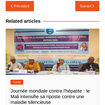
Navigation
Précédent
Suivant
de
l’article
Related articles
Santé
Journée mondiale contre l’hépatite : le
Mali intensifie sa riposte contre une
maladie silencieuse