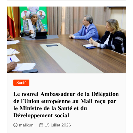
Santé
𝐋𝐞 𝐧𝐨𝐮𝐯𝐞𝐥 𝐀𝐦𝐛𝐚𝐬𝐬𝐚𝐝𝐞𝐮𝐫 𝐝𝐞 𝐥𝐚 𝐃𝐞́𝐥𝐞́𝐠𝐚𝐭𝐢𝐨𝐧
𝐝𝐞 𝐥’𝐔𝐧𝐢𝐨𝐧 𝐞𝐮𝐫𝐨𝐩𝐞́𝐞𝐧𝐧𝐞 𝐚𝐮 𝐌𝐚𝐥𝐢 𝐫𝐞𝐜̧𝐮 𝐩𝐚𝐫
𝐥𝐞 𝐌𝐢𝐧𝐢𝐬𝐭𝐫𝐞 𝐝𝐞 𝐥𝐚 𝐒𝐚𝐧𝐭𝐞́ 𝐞𝐭 𝐝𝐮
𝐃𝐞́𝐯𝐞𝐥𝐨𝐩𝐩𝐞𝐦𝐞𝐧𝐭 𝐬𝐨𝐜𝐢𝐚𝐥
malikun
15 juillet 2026