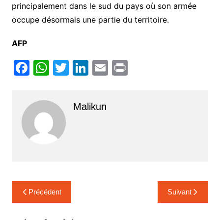
principalement dans le sud du pays où son armée
occupe désormais une partie du territoire.
AFP
F
W
T
Li
E
Pr
a
h
w
n
m
in
c
at
itt
k
ai
t
Malikun
e
s
er
e
l
b
A
dI
o
p
n
o
p
k
Navigation
Précédent
Suivant
de
l’article