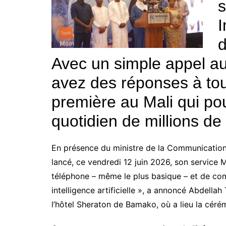
s
I
d
Avec un simple appel 
avez des réponses à to
première au Mali qui pou
quotidien de millions de
En présence du ministre de la Communication
lancé, ce vendredi 12 juin 2026, son service MIA
téléphone – même le plus basique – et de com
intelligence artificielle », a annoncé Abdellah
l’hôtel Sheraton de Bamako, où a lieu la cér