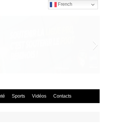
French
bla
nté
Sports
Vidéos
Contacts