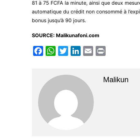
81 à 75 FCFA la minute, ainsi que deux mesure
automatique du crédit non consommé à l’expira
bonus jusqu’à 90 jours.
SOURCE: Malikunafoni.com
F
W
T
Li
E
Pr
a
h
w
n
m
in
c
at
itt
k
ai
t
e
s
er
e
l
Malikun
b
A
dI
o
p
n
o
p
k