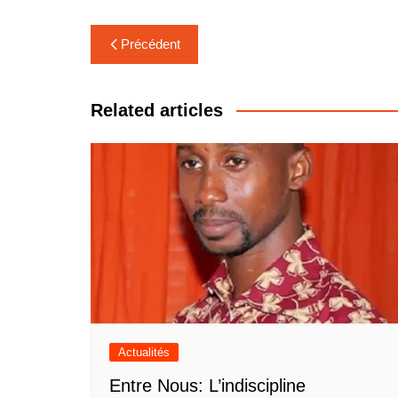
Navigation
Précédent
de
l’article
Related articles
Actualités
Entre Nous: L’indiscipline