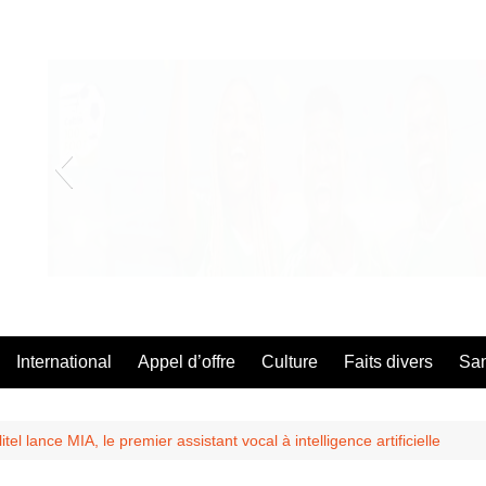
A Té Da
International
Appel d’offre
Culture
Faits divers
Sa
tel lance MIA, le premier assistant vocal à intelligence artificielle