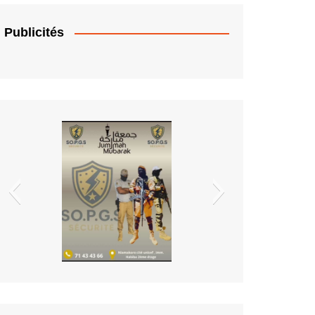
t Benin
Publicités
EDM.sa