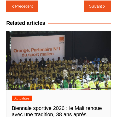
Navigation
Précédent
Suivant
de
l’article
Related articles
Actualités
Biennale sportive 2026 : le Mali renoue
avec une tradition, 38 ans après