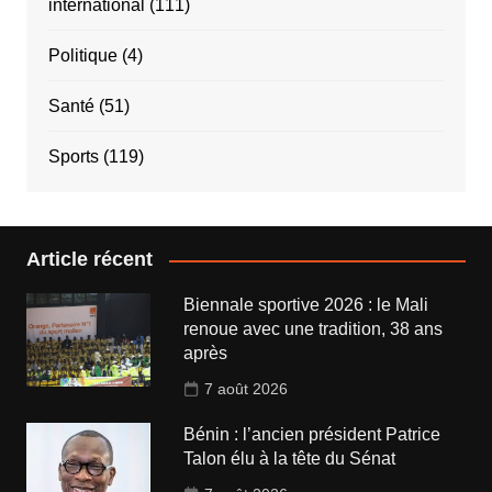
international
(111)
Politique
(4)
Santé
(51)
Sports
(119)
Article récent
Biennale sportive 2026 : le Mali
renoue avec une tradition, 38 ans
après
7 août 2026
Bénin : l’ancien président Patrice
Talon élu à la tête du Sénat