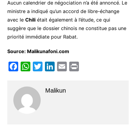
Aucun calendrier de négociation n’a été annoncé. Le
ministre a indiqué qu’un accord de libre-échange
avec le
Chili
était également à l’étude, ce qui
suggère que le dossier chinois ne constitue pas une
priorité immédiate pour Rabat.
Source: Malikunafoni.com
F
W
T
Li
E
Pr
a
h
w
n
m
in
c
at
itt
k
ai
t
Malikun
e
s
er
e
l
b
A
dI
o
p
n
o
p
k