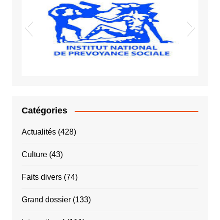
Vigiles spot
Sida VIH
INPS
Catégories
Actualités
(428)
Culture
(43)
Faits divers
(74)
Grand dossier
(133)