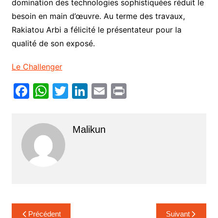
domination des technologies sophistiquées réduit le
besoin en main d’œuvre. Au terme des travaux,
Rakiatou Arbi a félicité le présentateur pour la
qualité de son exposé.
Le Challenger
F
W
T
Li
E
Pr
a
h
w
n
m
in
c
at
itt
k
ai
t
Malikun
e
s
er
e
l
b
A
dI
o
p
n
o
p
k
Navigation
Précédent
Suivant