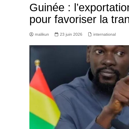
Guinée : l’exportation
Bannière foot Benin
pour favoriser la tra
malikun
23 juin 2026
international