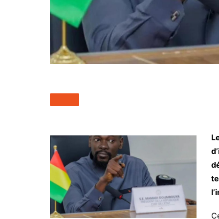
L
d’
dé
te
l’
Ce