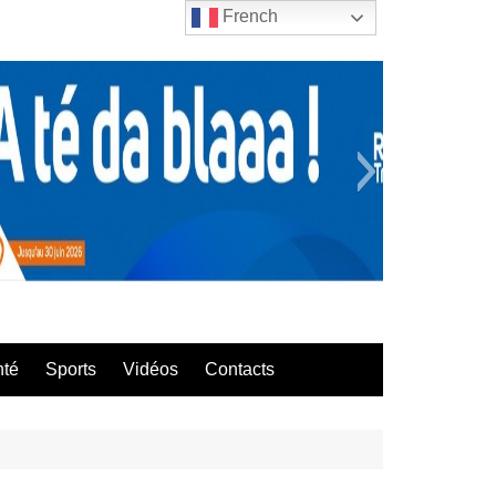
French
bla
nté
Sports
Vidéos
Contacts