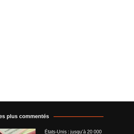
es plus commentés
États-Unis : jusqu’à 20 000