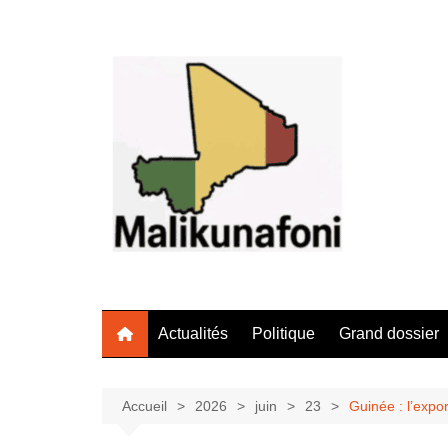
Aller
au
contenu
Actualités
Politique
Grand dossier
Accueil
2026
juin
23
Guinée : l’expor