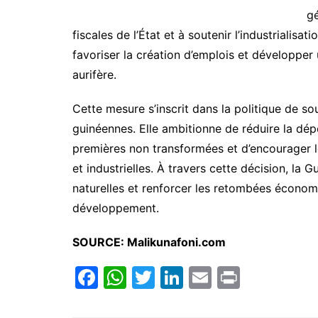
gé
fiscales de l’État et à soutenir l’industrialis
favoriser la création d’emplois et développer 
aurifère.
Cette mesure s’inscrit dans la politique de 
guinéennes. Elle ambitionne de réduire la d
premières non transformées et d’encourager le
et industrielles. À travers cette décision, la 
naturelles et renforcer les retombées économ
développement.
SOURCE: Malikunafoni.com
F
W
T
Li
E
Pr
a
h
w
n
m
in