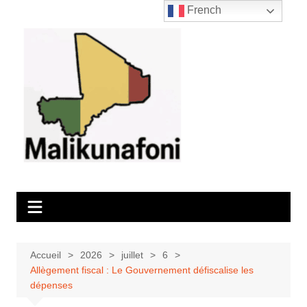
Aller
French
au
contenu
Accueil
2026
juillet
6
Allègement fiscal : Le Gouvernement défiscalise les
dépenses