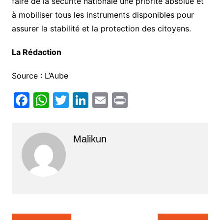
faire de la sécurité nationale une priorité absolue et
à mobiliser tous les instruments disponibles pour
assurer la stabilité et la protection des citoyens.
La Rédaction
Source : L’Aube
F
W
T
Li
E
Pr
a
h
w
n
m
in
c
at
itt
k
ai
t
Malikun
e
s
er
e
l
b
A
dI
o
p
n
o
p
k