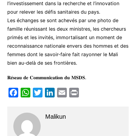
l’investissement dans la recherche et l’innovation
pour relever les défis sanitaires du pays.
Les échanges se sont achevés par une photo de
famille réunissant les deux ministres, les chercheurs
primés et les invités, immortalisant un moment de
reconnaissance nationale envers des hommes et des
femmes dont le savoir-faire fait rayonner le Mali
bien au-delà de ses frontières.
𝐑𝐞́𝐬𝐞𝐚𝐮 𝐝𝐞 𝐂𝐨𝐦𝐦𝐮𝐧𝐢𝐜𝐚𝐭𝐢𝐨𝐧 𝐝𝐮 𝐌𝐒𝐃𝐒.
F
W
T
Li
E
Pr
a
h
w
n
m
in
c
at
itt
k
ai
t
Malikun
e
s
er
e
l
b
A
dI