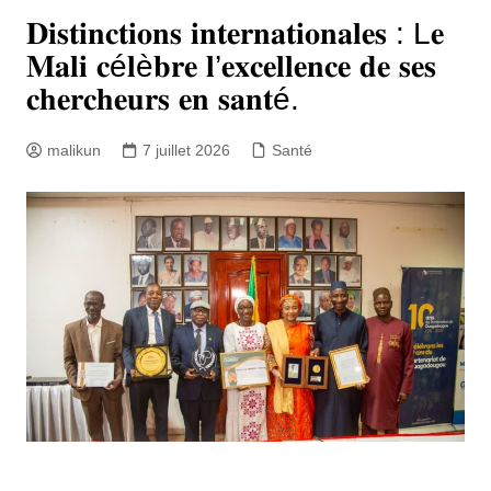
𝐃𝐢𝐬𝐭𝐢𝐧𝐜𝐭𝐢𝐨𝐧𝐬 𝐢𝐧𝐭𝐞𝐫𝐧𝐚𝐭𝐢𝐨𝐧𝐚𝐥𝐞𝐬 : L𝐞
𝐌𝐚𝐥𝐢 𝐜é𝐥è𝐛𝐫𝐞 𝐥’𝐞𝐱𝐜𝐞𝐥𝐥𝐞𝐧𝐜𝐞 𝐝𝐞 𝐬𝐞𝐬
𝐜𝐡𝐞𝐫𝐜𝐡𝐞𝐮𝐫𝐬 𝐞𝐧 𝐬𝐚𝐧𝐭é.
malikun
7 juillet 2026
Santé