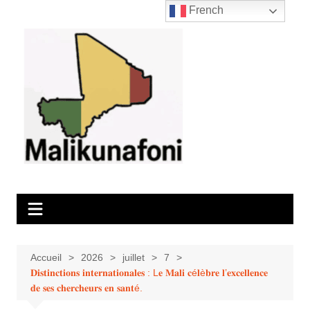
Aller
French
au
contenu
Accueil
2026
juillet
7
𝐃𝐢𝐬𝐭𝐢𝐧𝐜𝐭𝐢𝐨𝐧𝐬 𝐢𝐧𝐭𝐞𝐫𝐧𝐚𝐭𝐢𝐨𝐧𝐚𝐥𝐞𝐬 : L𝐞 𝐌𝐚𝐥𝐢 𝐜é𝐥è𝐛𝐫𝐞 𝐥’𝐞𝐱𝐜𝐞𝐥𝐥𝐞𝐧𝐜𝐞
𝐝𝐞 𝐬𝐞𝐬 𝐜𝐡𝐞𝐫𝐜𝐡𝐞𝐮𝐫𝐬 𝐞𝐧 𝐬𝐚𝐧𝐭é.