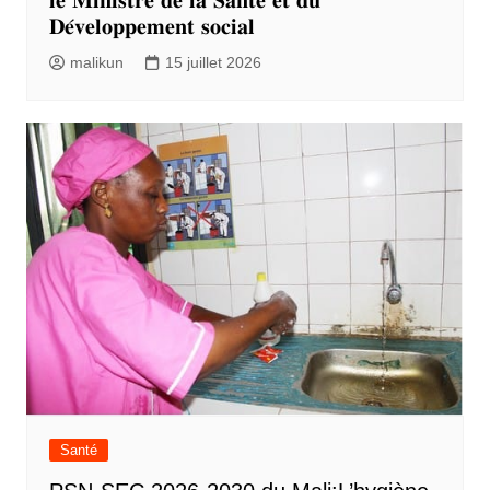
𝐥𝐞 𝐌𝐢𝐧𝐢𝐬𝐭𝐫𝐞 𝐝𝐞 𝐥𝐚 𝐒𝐚𝐧𝐭𝐞́ 𝐞𝐭 𝐝𝐮
𝐃𝐞́𝐯𝐞𝐥𝐨𝐩𝐩𝐞𝐦𝐞𝐧𝐭 𝐬𝐨𝐜𝐢𝐚𝐥
malikun
15 juillet 2026
Santé