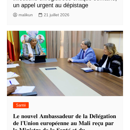
un appel urgent au dépistage
malikun
21 juillet 2026
Santé
𝐋𝐞 𝐧𝐨𝐮𝐯𝐞𝐥 𝐀𝐦𝐛𝐚𝐬𝐬𝐚𝐝𝐞𝐮𝐫 𝐝𝐞 𝐥𝐚 𝐃𝐞́𝐥𝐞́𝐠𝐚𝐭𝐢𝐨𝐧
𝐝𝐞 𝐥’𝐔𝐧𝐢𝐨𝐧 𝐞𝐮𝐫𝐨𝐩𝐞́𝐞𝐧𝐧𝐞 𝐚𝐮 𝐌𝐚𝐥𝐢 𝐫𝐞𝐜̧𝐮 𝐩𝐚𝐫