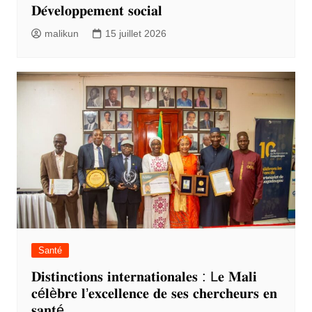
𝐃𝐞́𝐯𝐞𝐥𝐨𝐩𝐩𝐞𝐦𝐞𝐧𝐭 𝐬𝐨𝐜𝐢𝐚𝐥
malikun
15 juillet 2026
Santé
𝐃𝐢𝐬𝐭𝐢𝐧𝐜𝐭𝐢𝐨𝐧𝐬 𝐢𝐧𝐭𝐞𝐫𝐧𝐚𝐭𝐢𝐨𝐧𝐚𝐥𝐞𝐬 : L𝐞 𝐌𝐚𝐥𝐢
𝐜é𝐥è𝐛𝐫𝐞 𝐥’𝐞𝐱𝐜𝐞𝐥𝐥𝐞𝐧𝐜𝐞 𝐝𝐞 𝐬𝐞𝐬 𝐜𝐡𝐞𝐫𝐜𝐡𝐞𝐮𝐫𝐬 𝐞𝐧
𝐬𝐚𝐧𝐭é.