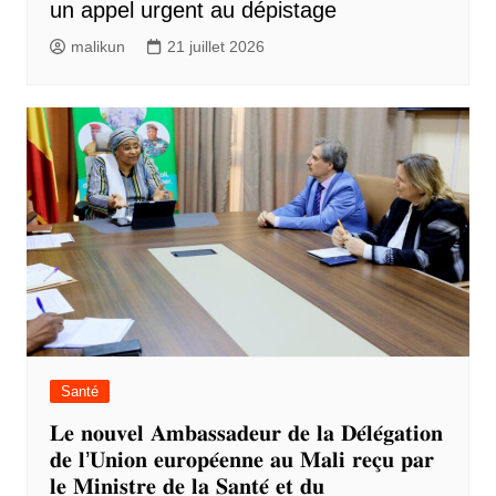
un appel urgent au dépistage
malikun
21 juillet 2026
Santé
𝐋𝐞 𝐧𝐨𝐮𝐯𝐞𝐥 𝐀𝐦𝐛𝐚𝐬𝐬𝐚𝐝𝐞𝐮𝐫 𝐝𝐞 𝐥𝐚 𝐃𝐞́𝐥𝐞́𝐠𝐚𝐭𝐢𝐨𝐧
𝐝𝐞 𝐥’𝐔𝐧𝐢𝐨𝐧 𝐞𝐮𝐫𝐨𝐩𝐞́𝐞𝐧𝐧𝐞 𝐚𝐮 𝐌𝐚𝐥𝐢 𝐫𝐞𝐜̧𝐮 𝐩𝐚𝐫
𝐥𝐞 𝐌𝐢𝐧𝐢𝐬𝐭𝐫𝐞 𝐝𝐞 𝐥𝐚 𝐒𝐚𝐧𝐭𝐞́ 𝐞𝐭 𝐝𝐮