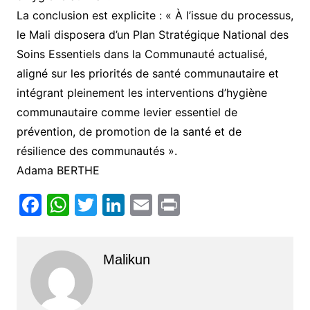
La conclusion est explicite : « À l’issue du processus,
le Mali disposera d’un Plan Stratégique National des
Soins Essentiels dans la Communauté actualisé,
aligné sur les priorités de santé communautaire et
intégrant pleinement les interventions d’hygiène
communautaire comme levier essentiel de
prévention, de promotion de la santé et de
résilience des communautés ».
Adama BERTHE
F
W
T
Li
E
Pr
a
h
w
n
m
in
c
at
itt
k
ai
t
Malikun
e
s
er
e
l
b
A
dI