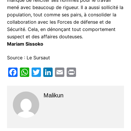
manqué de féliciter ses hommes pour le travail
mené avec beaucoup de rigueur. Il a aussi sollicité la
population, tout comme ses pairs, à consolider la
collaboration avec les Forces de défense et de
Sécurité. Cela, en dénonçant tout comportement
suspect et des affaires douteuses.
Mariam Sissoko
Source : Le Sursaut
F
W
T
Li
E
Pr
a
h
w
n
m
in
c
at
itt
k
ai
t
Malikun
e
s
er
e
l
b
A
dI
o
p
n
o
p