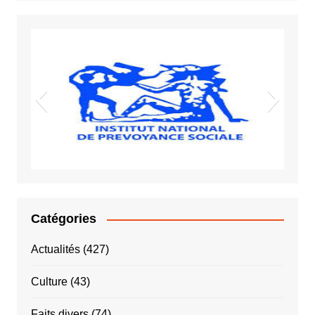
Vigiles spot
Sida VIH
INPS
Catégories
Actualités
(427)
Culture
(43)
Faits divers
(74)