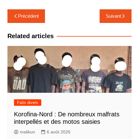
k
Navigation
Précédent
Suivant
de
l’article
Related articles
Faits divers
Korofina-Nord : De nombreux malfrats
interpellés et des motos saisies
malikun
6 août 2026