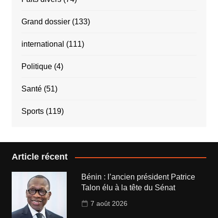
Grand dossier
(133)
international
(111)
Politique
(4)
Santé
(51)
Sports
(119)
Article récent
Bénin : l’ancien président Patrice
Talon élu à la tête du Sénat
7 août 2026