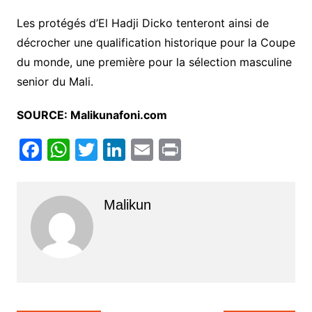
Les protégés d’El Hadji Dicko tenteront ainsi de
décrocher une qualification historique pour la Coupe
du monde, une première pour la sélection masculine
senior du Mali.
SOURCE: Malikunafoni.com
F
W
T
Li
E
Pr
a
h
w
n
m
in
c
at
itt
k
ai
t
Malikun
e
s
er
e
l
b
A
dI
o
p
n
o
p
k