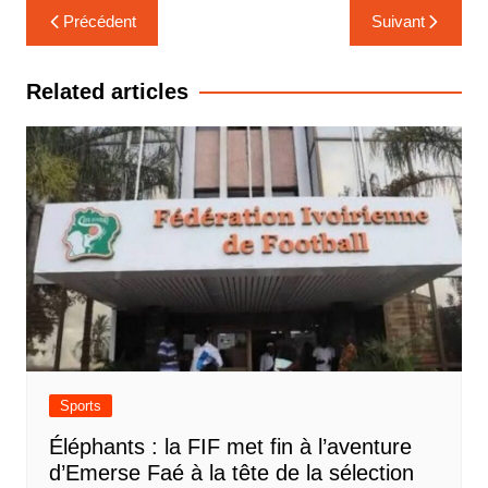
Navigation
Précédent
Suivant
de
l’article
Related articles
Sports
Éléphants : la FIF met fin à l’aventure
d’Emerse Faé à la tête de la sélection