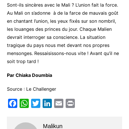
Sont-ils sincères avec le Mali ? L’union fait la force.
Au Mali on s’adonne à de la farce de mauvais goût
en chantant l’union, les yeux fixés sur son nombril,
les louanges des princes du jour. Chaque Malien
devrait interroger sa conscience. La situation
tragique du pays nous met devant nos propres
mensonges. Ressaisissons-nous vite ! Avant qu’il ne
soit trop tard !
Par Chiaka Doumbia
Source : Le Challenger
F
W
T
Li
E
Pr
a
h
w
n
m
in
c
at
itt
k
ai
t
Malikun