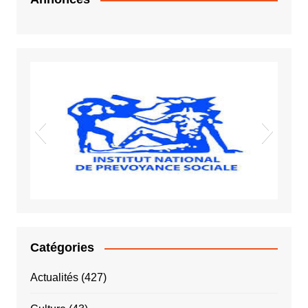
Vigiles spot
Sida VIH
INPS
Catégories
Actualités
(427)