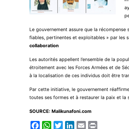
ay
pe
Le gouvernement assure que la récompense se
fiables, pertinentes et exploitables » par les
collaboration
Les autorités appellent l’ensemble de la popul
étroitement avec les Forces Armées et de Séc
à la localisation de ces individus doit être tra
Par cette initiative, le gouvernement réaffir
toutes ses formes et à restaurer la paix et la s
SOURCE: Malikunafoni.com
F
W
T
Li
E
Pr