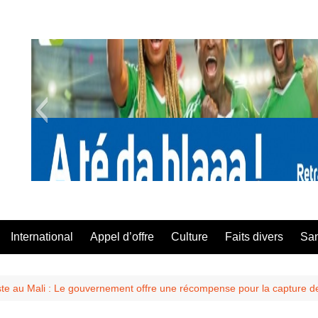
A Té Da
International
Appel d’offre
Culture
Faits divers
Sa
riste au Mali : Le gouvernement offre une récompense pour la capture d