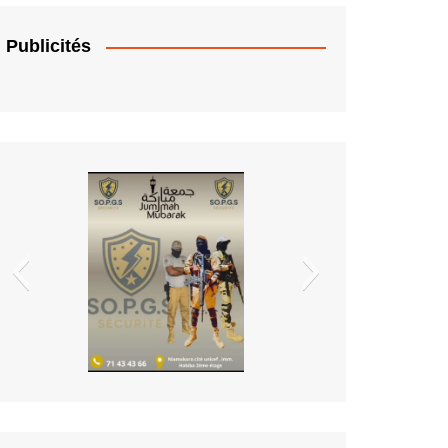
t Benin
Publicités
EDM.sa