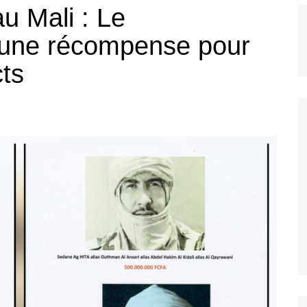
au Mali : Le
Bannière foo
 une récompense pour
cts