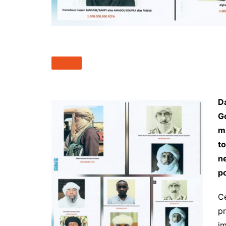
Da
G
m
to
ne
p
Ce
pr
im