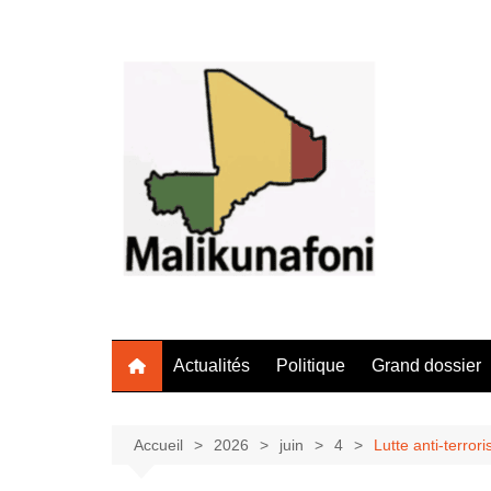
Aller
au
contenu
Actualités
Politique
Grand dossier
Accueil
2026
juin
4
Lutte anti-terro