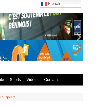
French
bla
nté
Sports
Vidéos
Contacts
e suspects