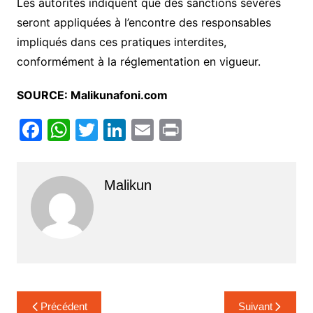
Les autorités indiquent que des sanctions sévères
seront appliquées à l’encontre des responsables
impliqués dans ces pratiques interdites,
conformément à la réglementation en vigueur.
SOURCE: Malikunafoni.com
F
W
T
Li
E
Pr
a
h
w
n
m
in
c
at
itt
k
ai
t
Malikun
e
s
er
e
l
b
A
dI
o
p
n
o
p
k
Navigation
Précédent
Suivant