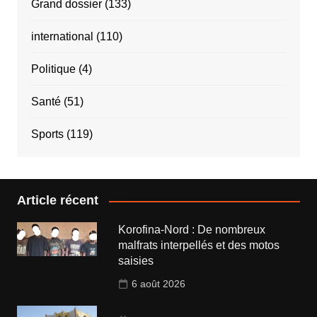
Grand dossier
(133)
international
(110)
Politique
(4)
Santé
(51)
Sports
(119)
Article récent
Korofina-Nord : De nombreux
malfrats interpellés et des motos
saisies
6 août 2026