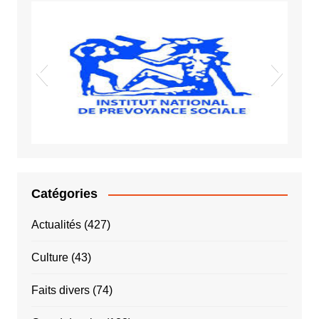
Vigiles spot
Sida VIH
INPS
Catégories
Actualités
(427)
Culture
(43)
Faits divers
(74)