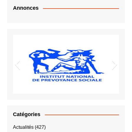
Annonces
Vigiles spot
Sida VIH
INPS
Catégories
Actualités
(427)