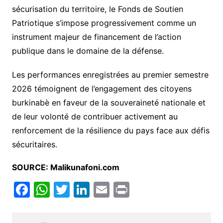
sécurisation du territoire, le Fonds de Soutien
Patriotique s’impose progressivement comme un
instrument majeur de financement de l’action
publique dans le domaine de la défense.
Les performances enregistrées au premier semestre
2026 témoignent de l’engagement des citoyens
burkinabè en faveur de la souveraineté nationale et
de leur volonté de contribuer activement au
renforcement de la résilience du pays face aux défis
sécuritaires.
SOURCE: Malikunafoni.com
F
W
T
Li
E
Pr
a
h
w
n
m
in
c
at
itt
k
ai
t