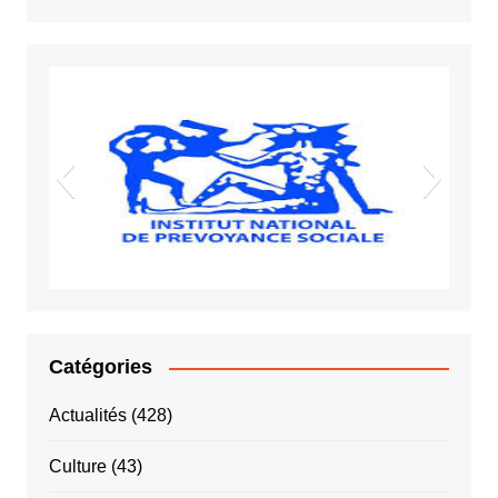
Vigiles spot
Sida VIH
INPS
Catégories
Actualités
(428)
Culture
(43)