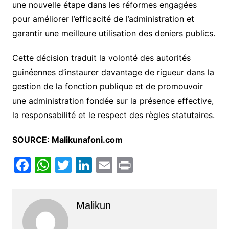
une nouvelle étape dans les réformes engagées
pour améliorer l’efficacité de l’administration et
garantir une meilleure utilisation des deniers publics.
Cette décision traduit la volonté des autorités
guinéennes d’instaurer davantage de rigueur dans la
gestion de la fonction publique et de promouvoir
une administration fondée sur la présence effective,
la responsabilité et le respect des règles statutaires.
SOURCE: Malikunafoni.com
F
W
T
Li
E
Pr
a
h
w
n
m
in
c
at
itt
k
ai
t
Malikun
e
s
er
e
l